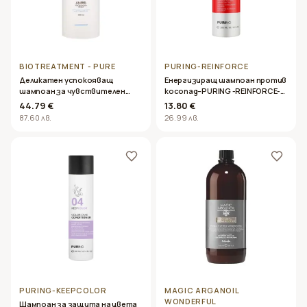
BIOTREATMENT - PURE
PURING-REINFORCE
Деликатен успокояващ
Енергизиращ шампоан против
шампоан за чувствителен
косопад–PURING -REINFORCE-
скалп- Brelil &#8211; Biotreatment
300ml
44.79 €
13.80 €
Pure Calming Shampoo 1000ml
87.60 лв.
26.99 лв.
PURING-KEEPCOLOR
MAGIC ARGANOIL
WONDERFUL
Шампоан за защита на цвета