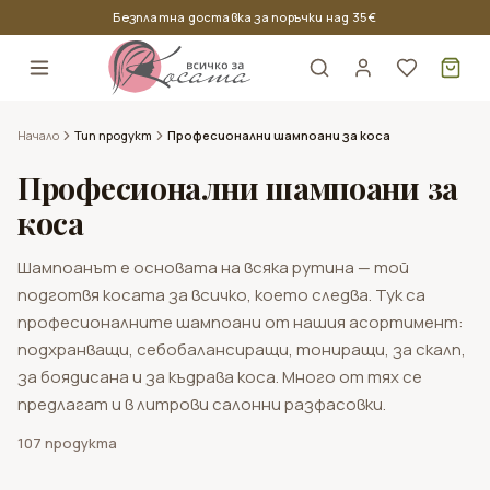
Безплатна доставка за поръчки над 35 €
Кош
Начало
Тип продукт
Професионални шампоани за коса
Професионални шампоани за
коса
Шампоанът е основата на всяка рутина — той
подготвя косата за всичко, което следва. Тук са
професионалните шампоани от нашия асортимент:
Продукти за тънка коса
Nook
подхранващи, себобалансиращи, тониращи, за скалп,
Oyster Cosmetics
Продукти за къдрава коса
за боядисана и за къдрава коса. Много от тях се
Професионални бои за коса
Всички стилизиращи продукти
Мъжки продукти за коса и скалп
предлагат и в литрови салонни разфасовки.
Kaaral
Продукти за боядисана коса
Амонячна боя за коса
Лак за коса
Продукти за брада
107
продукта
Nouvelle
Продукти за мазна коса
Безамонячна боя за коса
Гел за коса