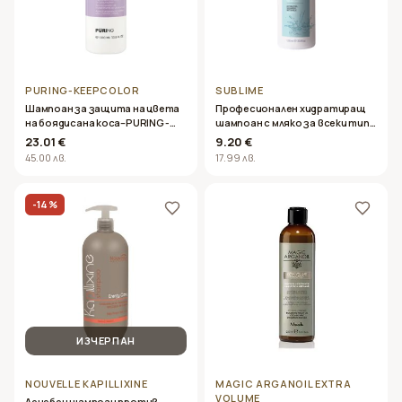
PURING-KEEPCOLOR
SUBLIME
Шампоан за защита на цвета
Професионален хидратиращ
на боядисана коса–PURING -
шампоан с мляко за всеки тип
KEEPCOLOR- 1000ml
коса- Oyster Sublime Milk
23.01 €
9.20 €
Shampoo 1000ml
45.00 лв.
17.99 лв.
-
14
%
ИЗЧЕРПАН
NOUVELLE KAPILLIXINE
MAGIC ARGANOIL EXTRA
VOLUME
Лечебен шампоан против