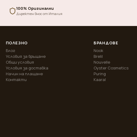
100% Оригинални
Директен внос от Италия
ПОЛЕЗНО
БРАНДОВЕ
Блог
Nook
Условия за връщане
Brelil
Общи условия
Nouvelle
Условия за доставка
Oyster Cosmetics
Начин на плащане
Puring
Контакти
Kaaral