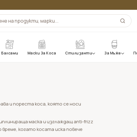
Балсами
Маски За Коса
Стилизанти
За Мъже
П
драва и пореста коса, която се носи
плинираща маска и изглаждащ anti-frizz
 време, когато косата иска повече