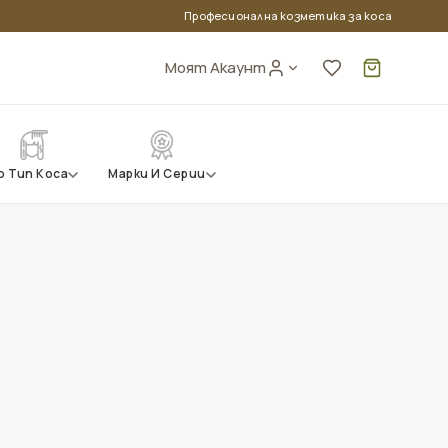
Професионална козметика за коса
Моят Акаунт
Кошница
о Тип Коса
Марки И Серии