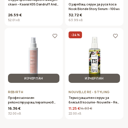
скалп – Kaaral K05 Dandruff And
Озаряващ серум за руса коса
Oily Sclap Serum – 50ml
Nook Blonde Story Serum – 100 мл
26.59 €
32.72 €
52.01 лв.
63.99 лв.
-
24
%
ИЗЧЕРПАН
ИЗЧЕРПАН
REBIRTH
NOUVELLE RE - STYLING
Професионален
Термозащитен серум за
реконструиращ кератинов
блясък в косите- Nouvelle – Re-
серум за за суха и увредена
styling Drop of Light 100ml
16.36 €
11.25 €
14.83 €
коса без парабени- Oyster
32.00 лв.
22.00 лв.
Cutinol Rebirth Serum 150ml