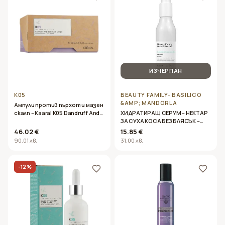
ИЗЧЕРПАН
K05
BEAUTY FAMILY- BASILICO
&AMP; MANDORLA
Ампули против пърхот и мазен
скалп – Kaaral K05 Dandruff And
ХИДРАТИРАЩ СЕРУМ – НЕКТАР
Oily Sclap Lotion – 12x10ml
ЗА СУХА КОСА БЕЗ БЛЯСЪК –
NOOK-BEAUTY FAMILY -BASILICO
46.02 €
15.85 €
& MANDORLA- 150ml
90.01 лв.
31.00 лв.
-
12
%