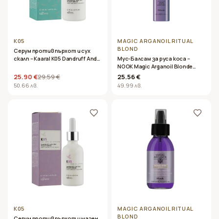
K05
MAGIC ARGANOIL RITUAL
BLOND
Серум против пърхот и сух
скалп – Kaaral K05 Dandruff And
Мус-Балсам за руса коса –
Dry Sclap Serum – 50ml
NOOK Magic Arganoil Blonde
Story No Yellow Whip Mousse
25.90 €
29.59 €
25.56 €
Extra Violet 200 ml
50.66 лв.
49.99 лв.
K05
MAGIC ARGANOIL RITUAL
BLOND
Серум против пърхот и мазен