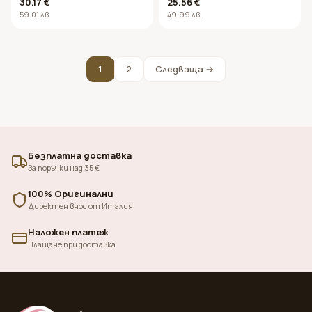
30.17 €
25.56 €
Super Active Clay Mud 150ml
59.01 лв.
49.99 лв.
1
2
Следваща →
Безплатна доставка
За поръчки над 35 €
100% Оригинални
Директен внос от Италия
Наложен платеж
Плащане при доставка