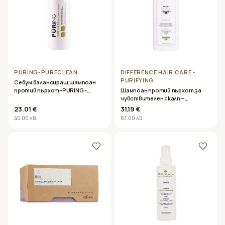
PURING-PURECLEAN
DIFFERENCE HAIR CARE -
PURIFYING
Себум балансиращ шампоан
против пърхот–PURING -
Шампоан против пърхот за
PURECLEAN- 1000ml
чувствителен скалп—
Difference Hair Care – PURIFYING
23.01 €
31.19 €
shampoo1000ml
45.00 лв.
61.00 лв.