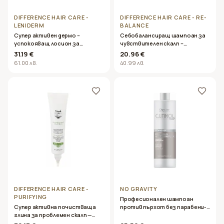
DIFFERENCE HAIR CARE -
DIFFERENCE HAIR CARE - RE-
LENIDERM
BALANCE
Супер активен дермо –
Себобалансиращ шампоан за
успокояващ лосион за
чувствителен скалп –
чувствителен скалп–
Difference Hair Care – RE-
31.19 €
20.96 €
Difference Hair Care leniderm
BALANCE 500ml
61.00 лв.
40.99 лв.
calming lotion- 125 мл.
DIFFERENCE HAIR CARE -
NO GRAVITY
PURIFYING
Професионален шампоан
Супер активна почистваща
против пърхот без парабени-
глина за проблемен скалп —
Oyster Cutinol Stardust
Difference Hair Care – PURIFYING
Shampoo 1000ml