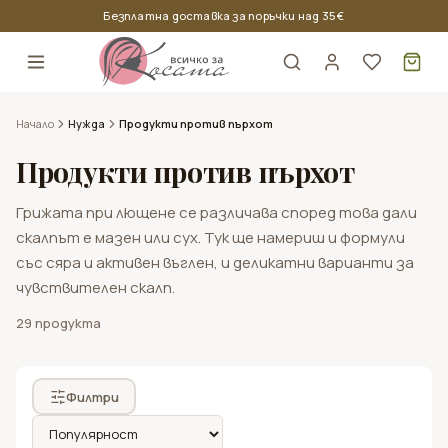
Безплатна доставка за поръчки над 35 €
Кош
Начало
Нужда
Продукти против пърхот
Продукти против пърхот
Грижата при лющене се различава според това дали
скалпът е мазен или сух. Тук ще намериш и формули
със сяра и активен въглен, и деликатни варианти за
чувствителен скалп.
Продукти за тънка коса
Nook
29
продукта
Oyster Cosmetics
Продукти за къдрава коса
Професионални бои за коса
Всички стилизиращи продукти
Мъжки продукти за коса и скалп
Kaaral
Продукти за боядисана коса
Амонячна боя за коса
Лак за коса
Продукти за брада
Филтри
Nouvelle
Продукти за мазна коса
Безамонячна боя за коса
Гел за коса