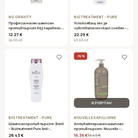
NO GRAVITY
BIOTREATMENT - PURE
Професионален шампоан
Успокояващ гел за
против пърхот без парабени-
чувствителен скалп с невен –
Oyster Cutinol Stardust
Brelil – Biotreatment Pure Calming
12.27 €
22.29 €
Shampoo 250ml
Gel 100ml
24.00 лв.
43.60 лв.
-
16
%
ИЗЧЕРПАН
BIOTREATMENT - PURE
NOUVELLE KAPILLIXINE
Шампоан против пърхот- Brelil
Антибактериален шампоан
– Biotreatment Pure Anti-
против пърхот- Nouvelle –
Dandruff Shampoo 250ml
Kapillixine Clean Sense Shampoo
28.43 €
16.36 €
19.43 €