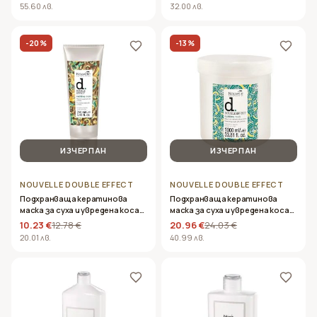
1000ml
55.60 лв.
32.00 лв.
-
20
%
-
13
%
ИЗЧЕРПАН
ИЗЧЕРПАН
NOUVELLE DOUBLE EFFECT
NOUVELLE DOUBLE EFFECT
Подхранваща кератинова
Подхранваща кератинова
маска за суха и увредена коса-
маска за суха и увредена коса-
Nouvelle – Double Effect Nutritive
Nouvelle – Double Effect Nutritive
10.23 €
12.78 €
20.96 €
24.03 €
Mask 250ml
Mask 1000ml
20.01 лв.
40.99 лв.