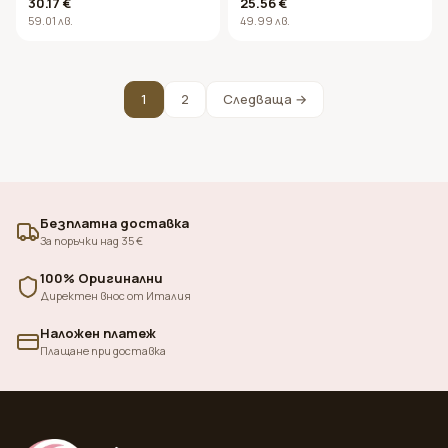
30.17 €
25.56 €
Super Active Clay Mud 150ml
59.01 лв.
49.99 лв.
1
2
Следваща →
Безплатна доставка
За поръчки над 35 €
100% Оригинални
Директен внос от Италия
Наложен платеж
Плащане при доставка