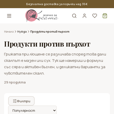
Безплатна доставка за поръчки над 35 €
Кош
Начало
Нужда
Продукти против пърхот
Продукти против пърхот
Грижата при лющене се различава според това дали
скалпът е мазен или сух. Тук ще намериш и формули
със сяра и активен въглен, и деликатни варианти за
чувствителен скалп.
Продукти за тънка коса
Nook
29
продукта
Oyster Cosmetics
Продукти за къдрава коса
Професионални бои за коса
Всички стилизиращи продукти
Мъжки продукти за коса и скалп
Kaaral
Продукти за боядисана коса
Амонячна боя за коса
Лак за коса
Продукти за брада
Филтри
Nouvelle
Продукти за мазна коса
Безамонячна боя за коса
Гел за коса