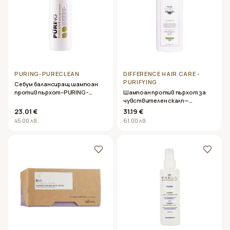
PURING-PURECLEAN
DIFFERENCE HAIR CARE -
PURIFYING
Себум балансиращ шампоан
против пърхот–PURING -
Шампоан против пърхот за
PURECLEAN- 1000ml
чувствителен скалп—
Difference Hair Care – PURIFYING
23.01 €
31.19 €
shampoo1000ml
45.00 лв.
61.00 лв.