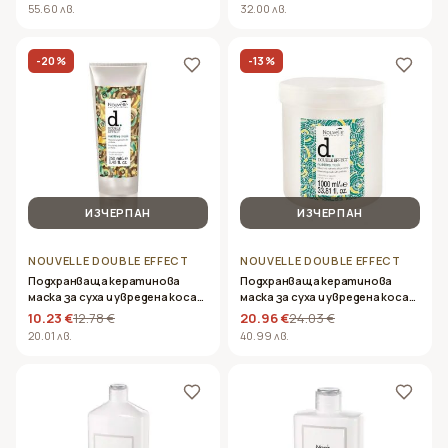
1000ml
55.60 лв.
32.00 лв.
-
20
%
-
13
%
ИЗЧЕРПАН
ИЗЧЕРПАН
NOUVELLE DOUBLE EFFECT
NOUVELLE DOUBLE EFFECT
Подхранваща кератинова
Подхранваща кератинова
маска за суха и увредена коса-
маска за суха и увредена коса-
Nouvelle – Double Effect Nutritive
Nouvelle – Double Effect Nutritive
10.23 €
12.78 €
20.96 €
24.03 €
Mask 250ml
Mask 1000ml
20.01 лв.
40.99 лв.