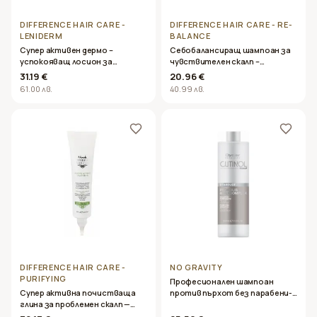
DIFFERENCE HAIR CARE -
DIFFERENCE HAIR CARE - RE-
LENIDERM
BALANCE
Супер активен дермо –
Себобалансиращ шампоан за
успокояващ лосион за
чувствителен скалп –
чувствителен скалп–
Difference Hair Care – RE-
31.19 €
20.96 €
Difference Hair Care leniderm
BALANCE 500ml
61.00 лв.
40.99 лв.
calming lotion- 125 мл.
DIFFERENCE HAIR CARE -
NO GRAVITY
PURIFYING
Професионален шампоан
Супер активна почистваща
против пърхот без парабени-
глина за проблемен скалп —
Oyster Cutinol Stardust
Difference Hair Care – PURIFYING
Shampoo 1000ml