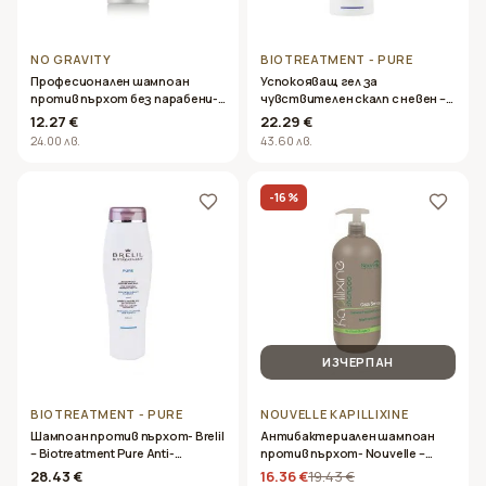
NO GRAVITY
BIOTREATMENT - PURE
Професионален шампоан
Успокояващ гел за
против пърхот без парабени-
чувствителен скалп с невен –
Oyster Cutinol Stardust
Brelil – Biotreatment Pure Calming
12.27 €
22.29 €
Shampoo 250ml
Gel 100ml
24.00 лв.
43.60 лв.
-
16
%
ИЗЧЕРПАН
BIOTREATMENT - PURE
NOUVELLE KAPILLIXINE
Шампоан против пърхот- Brelil
Антибактериален шампоан
– Biotreatment Pure Anti-
против пърхот- Nouvelle –
Dandruff Shampoo 250ml
Kapillixine Clean Sense Shampoo
28.43 €
16.36 €
19.43 €