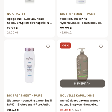
NO GRAVITY
BIOTREATMENT - PURE
Професионален шампоан
Успокояващ гел за
против пърхот без парабени-
чувствителен скалп с невен
Oyster Cutinol Stardust
&#8211; Brelil &#8211;
12.27 €
22.29 €
Shampoo 250ml
Biotreatment Pure Calming Gel
24.00 лв.
43.60 лв.
100ml
-
16
%
ИЗЧЕРПАН
BIOTREATMENT - PURE
NOUVELLE KAPILLIXINE
Шампоан против пърхот- Brelil
Антибактериален шампоан
&#8211; Biotreatment Pure Anti-
против пърхот- Nouvelle
Dandruff Shampoo 250ml
&#8211; Kapillixine Clean Sense
28.43 €
16.36 €
19.43 €