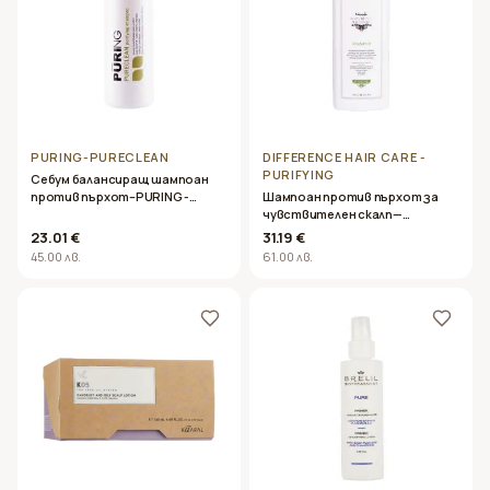
PURING-PURECLEAN
DIFFERENCE HAIR CARE -
PURIFYING
Себум балансиращ шампоан
против пърхот–PURING -
Шампоан против пърхот за
PURECLEAN- 1000ml
чувствителен скалп—
Difference Hair Care – PURIFYING
23.01 €
31.19 €
shampoo1000ml
45.00 лв.
61.00 лв.