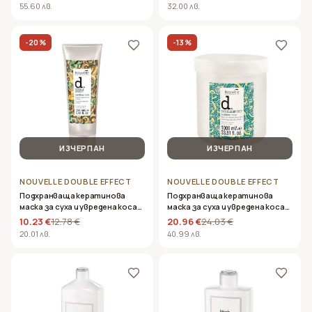
Shampoo 1000ml
55.60 лв.
32.00 лв.
-
20
%
-
13
%
ИЗЧЕРПАН
ИЗЧЕРПАН
NOUVELLE DOUBLE EFFECT
NOUVELLE DOUBLE EFFECT
Подхранваща кератинова
Подхранваща кератинова
маска за суха и увредена коса-
маска за суха и увредена коса-
Nouvelle &#8211; Double Effect
Nouvelle &#8211; Double Effect
10.23 €
12.78 €
20.96 €
24.03 €
Nutritive Mask 250ml
Nutritive Mask 1000ml
20.01 лв.
40.99 лв.