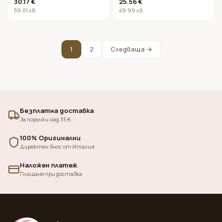
30.17 €
25.56 €
Super Active Clay Mud 150ml
59.01 лв.
49.99 лв.
1
2
Следваща →
Безплатна доставка
За поръчки над 35 €
100% Оригинални
Директен внос от Италия
Наложен платеж
Плащане при доставка