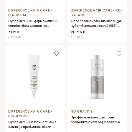
DIFFERENCE HAIR CARE -
DIFFERENCE HAIR CARE - RE-
LENIDERM
BALANCE
Супер активен дермо &#8211;
Себобалансиращ шампоан за
успокояващ лосион за
чувствителен скалп &#8211;
чувствителен скалп–
Difference Hair Care &#8211; RE-
31.19 €
20.96 €
Difference Hair Care leniderm
BALANCE 500ml
61.00 лв.
40.99 лв.
calming lotion- 125 мл.
DIFFERENCE HAIR CARE -
NO GRAVITY
PURIFYING
Професионален шампоан
Супер активна почистваща
против пърхот без парабени-
глина за проблемен скалп —
Oyster Cutinol Stardust
Difference Hair Care – PURIFYING
Shampoo 1000ml