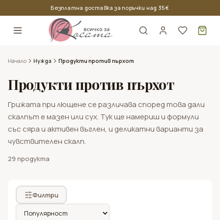
Безплатна доставка за поръчки над 35 €
Кош
Начало
Нужда
Продукти против пърхот
Продукти против пърхот
Грижата при лющене се различава според това дали
скалпът е мазен или сух. Тук ще намериш и формули
със сяра и активен въглен, и деликатни варианти за
чувствителен скалп.
Продукти за тънка коса
Nook
29
продукта
Oyster Cosmetics
Продукти за къдрава коса
Професионални бои за коса
Всички стилизиращи продукти
Мъжки продукти за коса и скалп
Kaaral
Продукти за боядисана коса
Амонячна боя за коса
Лак за коса
Продукти за брада
Филтри
Nouvelle
Продукти за мазна коса
Безамонячна боя за коса
Гел за коса